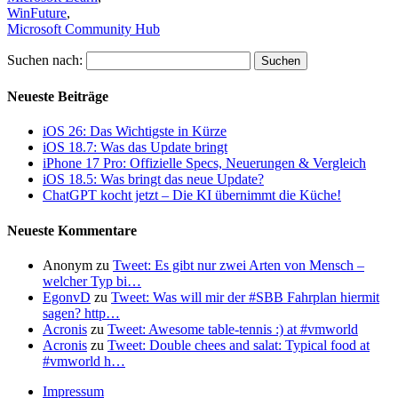
WinFuture
,
Microsoft Community Hub
Suchen nach:
Neueste Beiträge
iOS 26: Das Wichtigste in Kürze
iOS 18.7: Was das Update bringt
iPhone 17 Pro: Offizielle Specs, Neuerungen & Vergleich
iOS 18.5: Was bringt das neue Update?
ChatGPT kocht jetzt – Die KI übernimmt die Küche!
Neueste Kommentare
Anonym
zu
Tweet: Es gibt nur zwei Arten von Mensch –
welcher Typ bi…
EgonvD
zu
Tweet: Was will mir der #SBB Fahrplan hiermit
sagen? http…
Acronis
zu
Tweet: Awesome table-tennis :) at #vmworld
Acronis
zu
Tweet: Double chees and salat: Typical food at
#vmworld h…
Impressum