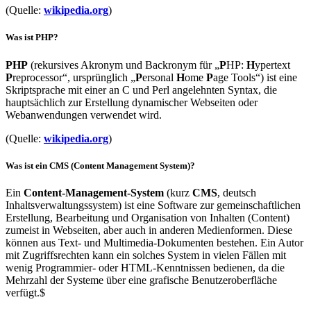
(Quelle:
wikipedia.org
)
Was ist PHP?
PHP
(rekursives Akronym und Backronym für „
P
HP:
H
ypertext
P
reprocessor“, ursprünglich „
P
ersonal
H
ome
P
age Tools“) ist eine
Skriptsprache mit einer an C und Perl angelehnten Syntax, die
hauptsächlich zur Erstellung dynamischer Webseiten oder
Webanwendungen verwendet wird.
(Quelle:
wikipedia.org
)
Was ist ein CMS (Content Management System)?
Ein
Content-Management-System
(kurz
CMS
, deutsch
Inhaltsverwaltungssystem) ist eine Software zur gemeinschaftlichen
Erstellung, Bearbeitung und Organisation von Inhalten (Content)
zumeist in Webseiten, aber auch in anderen Medienformen. Diese
können aus Text- und Multimedia-Dokumenten bestehen. Ein Autor
mit Zugriffsrechten kann ein solches System in vielen Fällen mit
wenig Programmier- oder HTML-Kenntnissen bedienen, da die
Mehrzahl der Systeme über eine grafische Benutzeroberfläche
verfügt.$