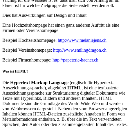
Wichtig für die Webseite ist es, dass man sich von Anfang an im
klaren ist für welche Zielgruppe die Seite erstellt werden soll.
Dies hat Auswirkungen auf Design und Inhalt.
Eine Hochzeitshompage hat einen ganz anderen Auftritt als eine
Firmen oder Vereinshomepage
Beispiel Hochzeitshomepage:
http://www.melaniejens.ch
Beispiel Vereinshomepage:
http://www.smilingdragon.ch
Beispiel Firmenhomepage:
http://papeterie-haener.ch
Was ist HTML?
Die
Hypertext Markup Language
(englisch für Hypertext-
Auszeichnungssprache), abgekürzt
HTML
, ist eine textbasierte
Auszeichnungssprache zur Strukturierung digitaler Dokumente wie
Texte mit Hyperlinks, Bildern und anderen Inhalten. HTML-
Dokumente sind die Grundlage des World Wide Web und werden
von Webbrowsern dargestellt. Neben den vom Browser angezeigten
Inhalten können HTML-Dateien zusätzliche Angaben in Form von
Metainformationen enthalten, z. B. über die im Text verwendeten
Sprachen, den Autor oder den zusammengefassten Inhalt des Textes.