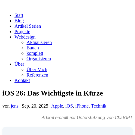
Start
Blog
Artikel Serien
Projekte
Webdesign
Aktualisieren
Bauen
komplett
Organisieren
Über
Über Mich
Referenzen
Kontakt
iOS 26: Das Wichtigste in Kürze
von
jens
|
Sep. 20, 2025
|
Apple
,
iOS
,
iPhone
,
Technik
Artikel erstellt mit Unterstützung von ChatGPT