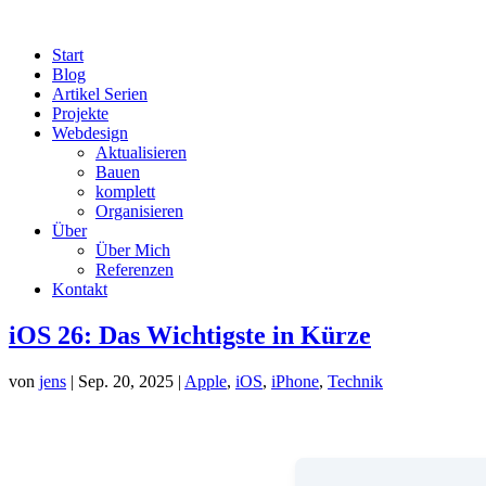
Start
Blog
Artikel Serien
Projekte
Webdesign
Aktualisieren
Bauen
komplett
Organisieren
Über
Über Mich
Referenzen
Kontakt
iOS 26: Das Wichtigste in Kürze
von
jens
|
Sep. 20, 2025
|
Apple
,
iOS
,
iPhone
,
Technik