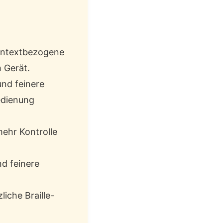
 kontextbezogene
 Gerät.
nd feinere
edienung
ehr Kontrolle
nd feinere
zliche Braille-