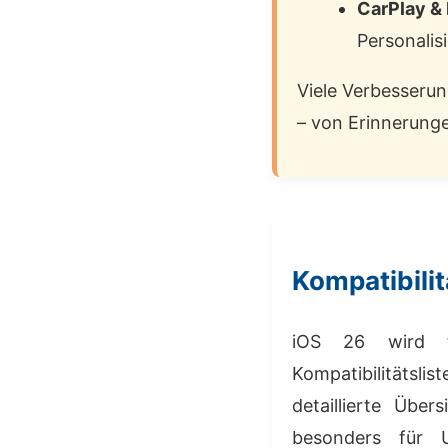
CarPlay &
Personalis
Viele Verbesserun
– von Erinnerunge
Kompatibilit
iOS 26 wird fü
Kompatibilitätslis
detaillierte Über
besonders für 