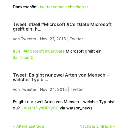
Dankeschön!!
twitter.com/alschneiter/st…
Tweet: #Dell #Microsoft #CertGate Microsoft
greift ein. h…
von
Tweeter
|
Nov. 27, 2015
|
Twitter
#Dell
#Microsoft
#CertGate
Microsoft greift ein.
jfa.li/Ji5mC
Tweet: Es gibt nur zwei Arten von Mensch –
welcher Typ bi…
von
Tweeter
|
Nov. 24, 2015
|
Twitter
Es gibt nur zwei Arten von Mensch – welcher Typ bist
du? –
wat.is/-ysDEKyCC
via watson_news
« Ältere Einträge
Nächste Einträge »