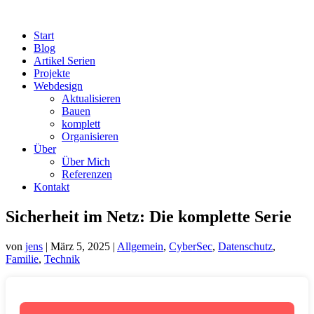
Start
Blog
Artikel Serien
Projekte
Webdesign
Aktualisieren
Bauen
komplett
Organisieren
Über
Über Mich
Referenzen
Kontakt
Sicherheit im Netz: Die komplette Serie
von
jens
|
März 5, 2025
|
Allgemein
,
CyberSec
,
Datenschutz
,
Familie
,
Technik