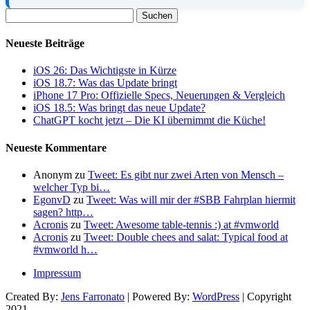
Suchen
nach:
Neueste Beiträge
iOS 26: Das Wichtigste in Kürze
iOS 18.7: Was das Update bringt
iPhone 17 Pro: Offizielle Specs, Neuerungen & Vergleich
iOS 18.5: Was bringt das neue Update?
ChatGPT kocht jetzt – Die KI übernimmt die Küche!
Neueste Kommentare
Anonym
zu
Tweet: Es gibt nur zwei Arten von Mensch –
welcher Typ bi…
EgonvD
zu
Tweet: Was will mir der #SBB Fahrplan hiermit
sagen? http…
Acronis
zu
Tweet: Awesome table-tennis :) at #vmworld
Acronis
zu
Tweet: Double chees and salat: Typical food at
#vmworld h…
Impressum
Created By:
Jens Farronato
| Powered By:
WordPress
| Copyright
2021