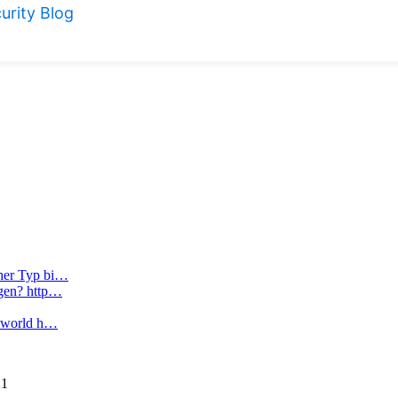
urity Blog
cher Typ bi…
agen? http…
vmworld h…
21