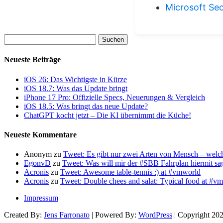
Microsoft Sec
Suchen
nach:
Neueste Beiträge
iOS 26: Das Wichtigste in Kürze
iOS 18.7: Was das Update bringt
iPhone 17 Pro: Offizielle Specs, Neuerungen & Vergleich
iOS 18.5: Was bringt das neue Update?
ChatGPT kocht jetzt – Die KI übernimmt die Küche!
Neueste Kommentare
Anonym
zu
Tweet: Es gibt nur zwei Arten von Mensch – wel
EgonvD
zu
Tweet: Was will mir der #SBB Fahrplan hiermit s
Acronis
zu
Tweet: Awesome table-tennis :) at #vmworld
Acronis
zu
Tweet: Double chees and salat: Typical food at #
Impressum
Created By:
Jens Farronato
| Powered By:
WordPress
| Copyright 20