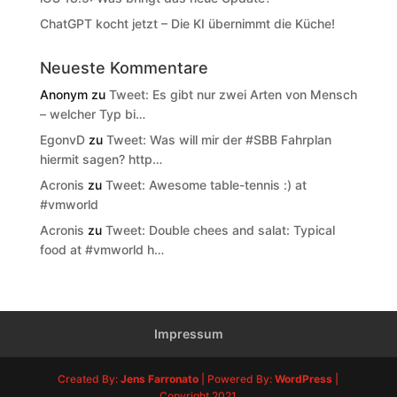
ChatGPT kocht jetzt – Die KI übernimmt die Küche!
Neueste Kommentare
Anonym
zu
Tweet: Es gibt nur zwei Arten von Mensch
– welcher Typ bi…
EgonvD
zu
Tweet: Was will mir der #SBB Fahrplan
hiermit sagen? http…
Acronis
zu
Tweet: Awesome table-tennis :) at
#vmworld
Acronis
zu
Tweet: Double chees and salat: Typical
food at #vmworld h…
Impressum
Created By:
Jens Farronato
| Powered By:
WordPress
|
Copyright 2021