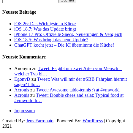
nach:
Neueste Beiträge
iOS 26: Das Wichtigste in Kürze
iOS 18.7: Was das Update bringt
iPhone 17 Pro: Offizielle Specs, Neuerungen & Vergleich
iOS 18.5: Was bringt das neue Update?
ChatGPT kocht jetzt – Die KI übernimmt die Küche!
Neueste Kommentare
Anonym
zu
Tweet: Es gibt nur zwei Arten von Mensch –
welcher Typ bi…
EgonvD
zu
Tweet: Was will mir der #SBB Fahrplan hiermit
sagen? http…
Acronis
zu
Tweet: Awesome table-tennis :) at #vmworld
Acronis
zu
Tweet: Double chees and salat: Typical food at
#vmworld h…
Impressum
Created By:
Jens Farronato
| Powered By:
WordPress
| Copyright
2021