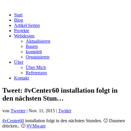
Start
Blog
Artikel Serien
Projekte
Webdesign
Aktualisieren
Bauen
komplett
Organisieren
Über
Über Mich
Referenzen
Kontakt
Tweet: #vCenter60 installation folgt in
den nächsten Stun…
von
Tweeter
|
Nov. 11, 2015
|
Twitter
#vCenter60
installation folgt in den nächsten Stunden. 🙂 Daumen
drücken.. 🙂
#VMware