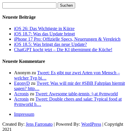
Suchen
nach:
Neueste Beiträge
iOS 26: Das Wichtigste in Kürze
iOS 18.7: Was das Update bringt
iPhone 17 Pro: Offizielle Specs, Neuerungen & Vergleich
iOS 18.5: Was bringt das neue Update?
ChatGPT kocht jetzt – Die KI übernimmt die Küche!
Neueste Kommentare
Anonym
zu
Tweet: Es gibt nur zwei Arten von Mensch –
welcher Typ bi…
EgonvD
zu
Tweet: Was will mir der #SBB Fahrplan hiermit
sagen? http…
Acronis
zu
Tweet: Awesome table-tennis :) at #vmworld
Acronis
zu
Tweet: Double chees and salat: Typical food at
#vmworld h…
Impressum
Created By:
Jens Farronato
| Powered By:
WordPress
| Copyright
2021