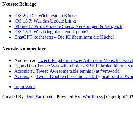
Neueste Beiträge
iOS 26: Das Wichtigste in Kürze
iOS 18.7: Was das Update bringt
iPhone 17 Pro: Offizielle Specs, Neuerungen & Vergleich
iOS 18.5: Was bringt das neue Update?
ChatGPT kocht jetzt – Die KI übernimmt die Küche!
Neueste Kommentare
Anonym
zu
Tweet: Es gibt nur zwei Arten von Mensch – wel
EgonvD
zu
Tweet: Was will mir der #SBB Fahrplan hiermit s
Acronis
zu
Tweet: Awesome table-tennis :) at #vmworld
Acronis
zu
Tweet: Double chees and salat: Typical food at #
Impressum
Created By:
Jens Farronato
| Powered By:
WordPress
| Copyright 20