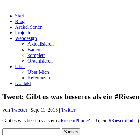
Start
Blog
Artikel Serien
Projekte
Webdesign
Aktualisieren
Bauen
komplett
Organisieren
Über
Über Mich
Referenzen
Kontakt
Tweet: Gibt es was besseres als ein #Ries
von
Tweeter
|
Sep. 11, 2015
|
Twitter
Gibt es was besseres als ein
#RieseniPhone
? – Ja, ein
#RieseniPad
:))
Suchen
nach: