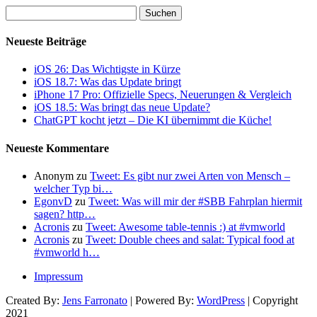
Suchen
nach:
Neueste Beiträge
iOS 26: Das Wichtigste in Kürze
iOS 18.7: Was das Update bringt
iPhone 17 Pro: Offizielle Specs, Neuerungen & Vergleich
iOS 18.5: Was bringt das neue Update?
ChatGPT kocht jetzt – Die KI übernimmt die Küche!
Neueste Kommentare
Anonym
zu
Tweet: Es gibt nur zwei Arten von Mensch –
welcher Typ bi…
EgonvD
zu
Tweet: Was will mir der #SBB Fahrplan hiermit
sagen? http…
Acronis
zu
Tweet: Awesome table-tennis :) at #vmworld
Acronis
zu
Tweet: Double chees and salat: Typical food at
#vmworld h…
Impressum
Created By:
Jens Farronato
| Powered By:
WordPress
| Copyright
2021