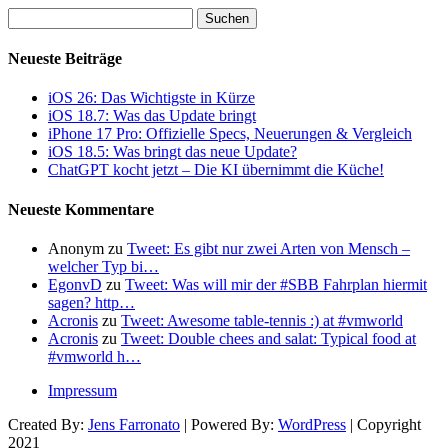
Suchen
nach:
Neueste Beiträge
iOS 26: Das Wichtigste in Kürze
iOS 18.7: Was das Update bringt
iPhone 17 Pro: Offizielle Specs, Neuerungen & Vergleich
iOS 18.5: Was bringt das neue Update?
ChatGPT kocht jetzt – Die KI übernimmt die Küche!
Neueste Kommentare
Anonym
zu
Tweet: Es gibt nur zwei Arten von Mensch –
welcher Typ bi…
EgonvD
zu
Tweet: Was will mir der #SBB Fahrplan hiermit
sagen? http…
Acronis
zu
Tweet: Awesome table-tennis :) at #vmworld
Acronis
zu
Tweet: Double chees and salat: Typical food at
#vmworld h…
Impressum
Created By:
Jens Farronato
| Powered By:
WordPress
| Copyright
2021