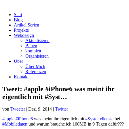
Start
Blog
Artikel Serien
Projekte
Webdesign
Aktualisieren
Bauen
komplett
Organisieren
Über
Über Mich
Referenzen
Kontakt
Tweet: #apple #iPhone6 was meint ihr
eigentlich mit #Syst…
von
Tweeter
|
Dez. 9, 2014
|
Twitter
#apple
#iPhone6
was meint ihr eigentlich mit
#Systemdienste
bei
#Mobiledaten
und warum brauche ich 100MB in 9 Tagen dafür???