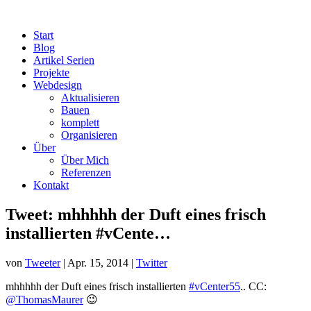
Start
Blog
Artikel Serien
Projekte
Webdesign
Aktualisieren
Bauen
komplett
Organisieren
Über
Über Mich
Referenzen
Kontakt
Tweet: mhhhhh der Duft eines frisch
installierten #vCente…
von
Tweeter
|
Apr. 15, 2014
|
Twitter
mhhhhh der Duft eines frisch installierten
#vCenter55
.. CC:
@ThomasMaurer
😉