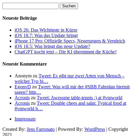
Suchen
nach:
Neueste Beiträge
iOS 26: Das Wichtigste in Kürze
iOS 18.7: Was das Update bringt
iPhone 17 Pro: Offizielle Specs, Neuerungen & Vergleich
iOS 18.5: Was bringt das neue Update?
ChatGPT kocht jetzt – Die KI übernimmt die Küche!
Neueste Kommentare
Anonym
zu
Tweet: Es gibt nur zwei Arten von Mensch –
welcher Typ bi…
EgonvD
zu
Tweet: Was will mir der #SBB Fahrplan hiermit
sagen? http…
Acronis
zu
Tweet: Awesome table-tennis :) at #vmworld
Acronis
zu
Tweet: Double chees and salat: Typical food at
#vmworld h…
Impressum
Created By:
Jens Farronato
| Powered By:
WordPress
| Copyright
2021