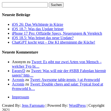
Suchen
nach:
Neueste Beiträge
iOS 26: Das Wichtigste in Kürze
iOS 18.7: Was das Update bringt
iPhone 17 Pro: Offizielle Specs, Neuerungen & Vergleich
iOS 18.5: Was bringt das neue Update?
ChatGPT kocht jetzt – Die KI übernimmt die Küche!
Neueste Kommentare
Anonym
zu
Tweet: Es gibt nur zwei Arten von Mensch –
welcher Typ bi…
EgonvD
zu
Tweet: Was will mir der #SBB Fahrplan hiermit
sagen? http…
Acronis
zu
Tweet: Awesome table-tennis :) at #vmworld
Acronis
zu
Tweet: Double chees and salat: Typical food at
#vmworld h…
Impressum
Created By:
Jens Farronato
| Powered By:
WordPress
| Copyright
2021