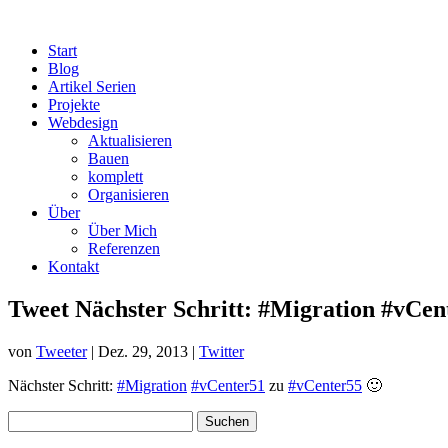
Start
Blog
Artikel Serien
Projekte
Webdesign
Aktualisieren
Bauen
komplett
Organisieren
Über
Über Mich
Referenzen
Kontakt
Tweet Nächster Schritt: #Migration #vCe
von
Tweeter
|
Dez. 29, 2013
|
Twitter
Nächster Schritt:
#Migration
#vCenter51
zu
#vCenter55
🙂
Suchen
nach: