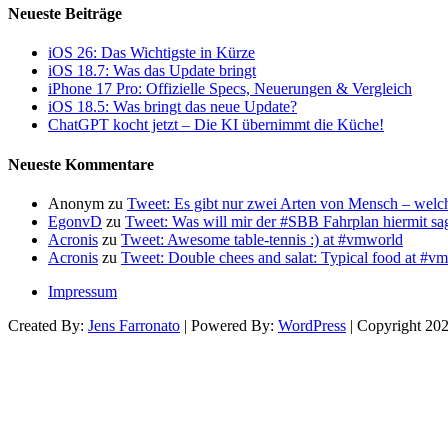
Neueste Beiträge
iOS 26: Das Wichtigste in Kürze
iOS 18.7: Was das Update bringt
iPhone 17 Pro: Offizielle Specs, Neuerungen & Vergleich
iOS 18.5: Was bringt das neue Update?
ChatGPT kocht jetzt – Die KI übernimmt die Küche!
Neueste Kommentare
Anonym
zu
Tweet: Es gibt nur zwei Arten von Mensch – wel
EgonvD
zu
Tweet: Was will mir der #SBB Fahrplan hiermit s
Acronis
zu
Tweet: Awesome table-tennis :) at #vmworld
Acronis
zu
Tweet: Double chees and salat: Typical food at #
Impressum
Created By:
Jens Farronato
| Powered By:
WordPress
| Copyright 20