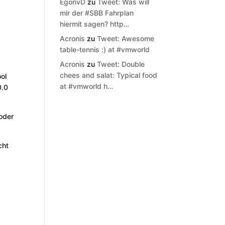
EgonvD
zu
Tweet: Was will
mir der #SBB Fahrplan
hiermit sagen? http…
Acronis
zu
Tweet: Awesome
table-tennis :) at #vmworld
Acronis
zu
Tweet: Double
chees and salat: Typical food
ool
at #vmworld h…
0.0
oder
cht