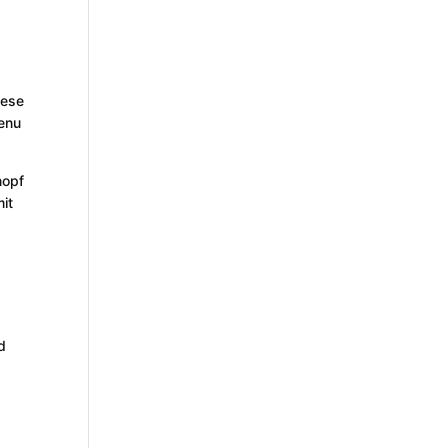
iese
Menu
nopf
it
d