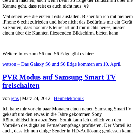
Gewinn machen, auch wenn beim S6 Edge der Bildschirm über die
Kannte geht, dass reist es auch nicht raus. 😉
Mal sehen wie die ersten Tests ausfallen. Bisher bin ich mit meinem
iPhone 6 echt zufrieden und habe nicht das Bedürfnis mir ein Gerät
zu kaufen, dass nochmals teurer ist und mir nichts neues, ausser
einem über die Kannten fliessenden Bildschirm, bieten kann.
Weitere Infos zum S6 und S6 Edge gibt es hier:
watson – Das Galaxy S6 und S6 Edge kommen am 10. April
.
PVR Modus auf Samsung Smart TV
freischalten
von
jens
|
März 24, 2012
|
Heimelektronik
Ich habe mir vor ein paar Monaten einen neuen Samsung SmartTV
gekauft um den etwas in die Jahre gekommen Sony
Röhrenbildschirm abzulösen. Somit kann ich endlich von den
Vorteilen des digitalen Fernsehempfangs profitieren. Der Vorteil ist
auch, dass ich nun einige Sender in HD-Auflösung geniessen kann.