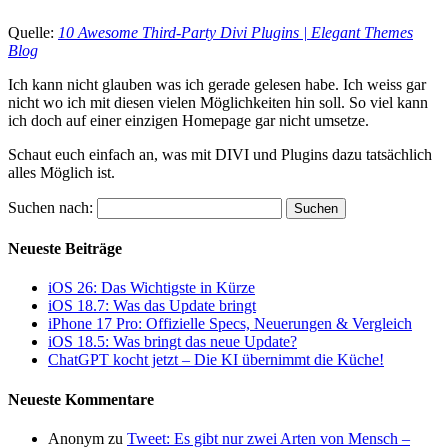
Quelle:
10 Awesome Third-Party Divi Plugins | Elegant Themes
Blog
Ich kann nicht glauben was ich gerade gelesen habe. Ich weiss gar
nicht wo ich mit diesen vielen Möglichkeiten hin soll. So viel kann
ich doch auf einer einzigen Homepage gar nicht umsetze.
Schaut euch einfach an, was mit DIVI und Plugins dazu tatsächlich
alles Möglich ist.
Suchen nach:
Neueste Beiträge
iOS 26: Das Wichtigste in Kürze
iOS 18.7: Was das Update bringt
iPhone 17 Pro: Offizielle Specs, Neuerungen & Vergleich
iOS 18.5: Was bringt das neue Update?
ChatGPT kocht jetzt – Die KI übernimmt die Küche!
Neueste Kommentare
Anonym
zu
Tweet: Es gibt nur zwei Arten von Mensch –