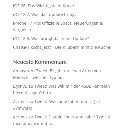
iOS 26: Das Wichtigste in Kürze
iOS 18.7: Was das Update bringt
iPhone 17 Pro: Offizielle Specs, Neuerungen &
Vergleich
iOS 18.5: Was bringt das neue Update?
ChatGPT kocht jetzt – Die KI übernimmt die Küche!
Neueste Kommentare
Anonym
zu
Tweet: Es gibt nur zwei Arten von
Mensch – welcher Typ bi…
EgonvD
zu
Tweet: Was will mir der #SBB Fahrplan
hiermit sagen? http…
Acronis
zu
Tweet: Awesome table-tennis :) at
#vmworld
Acronis
zu
Tweet: Double chees and salat: Typical
food at #vmworld h…