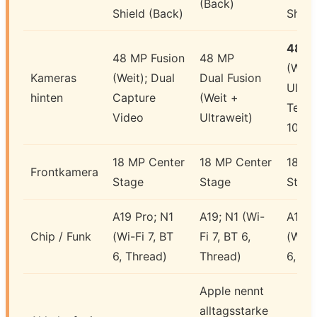
(Back)
Shield (Back)
Shiel
48 M
48 MP Fusion
48 MP
(Weit
Kameras
(Weit); Dual
Dual Fusion
Ultra
hinten
Capture
(Weit +
Tele
Video
Ultraweit)
100 
18 MP Center
18 MP Center
18 MP
Frontkamera
Stage
Stage
Stag
A19 Pro; N1
A19; N1 (Wi-
A19 P
Chip / Funk
(Wi-Fi 7, BT
Fi 7, BT 6,
(Wi-Fi
6, Thread)
Thread)
6, Th
Apple nennt
alltagsstarke