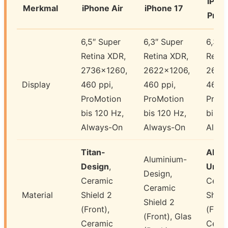
iPho
Merkmal
iPhone Air
iPhone 17
Pro
6,5″ Super
6,3″ Super
6,3″ 
Retina XDR,
Retina XDR,
Retin
2736×1260,
2622×1206,
2622
Display
460 ppi,
460 ppi,
460 p
ProMotion
ProMotion
ProM
bis 120 Hz,
bis 120 Hz,
bis 1
Always-On
Always-On
Alwa
Titan-
Alum
Aluminium-
Design
,
Unib
Design,
Ceramic
Cera
Ceramic
Material
Shield 2
Shiel
Shield 2
(Front),
(Front
(Front), Glas
Ceramic
Cera