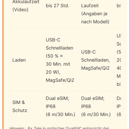
Akkulaufzeit
bis 27 Std.
Laufzeit
bis 3
(Video)
(Angaben je
nach Modell)
USB-
USB-C
Schne
Schnellladen
USB-C
(50 %
(50 % ≈
Laden
Schnellladen,
20 Mi
30 Min. mit
MagSafe/Qi2
40 W)
20 W),
MagS
MagSafe/Qi2
bis 2
Dual eSIM;
Dual eSIM;
Dual 
SIM &
IP68
IP68
IP68
Schutz
(6 m/30 Min.)
(6 m/30 Min.)
(6 m/
Hinweis: „8x Tele in optischer Qualität“ entspricht der